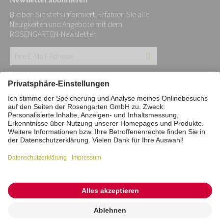
Newsletter abonnieren
Bleiben Sie stets informiert. Erfahren Sie alle
Neuigkeiten und Angebote mit dem
ROSENGARTEN-Newsletter.
Ihre
E-
Mail-
Impressum
Datenschutz
Stiftung
Adresse:
Interne Meldestelle
Zahlungsmittel
*
Vertrag widerrufen
Barrierefreiheitserklärung
Cookie/Tracking-Einstellungen
© 2026 ROSENGARTEN-Tierbestattung